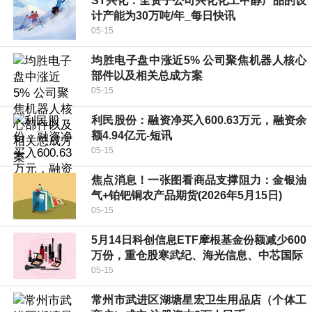
ST兴化：全资子公司兴化化工甲醇产品的设
计产能为30万吨/年_每日快讯
05-15
均胜电子盘中涨近5% 公司聚焦机器人核心
部件以及相关总成方案
05-15
利民股份：融资净买入600.63万元，融资余
额4.94亿元-短讯
05-15
焦点消息！一张图看商品支撑阻力：金银油
气+铂钯铜农产品期货(2026年5月15日)
05-15
5月14日科创信息ETF摩根基金份额减少600
万份，重仓股寒武纪、海光信息、中芯国际
05-15
常州市武进区湖塘星宏卫生用品店（个体工