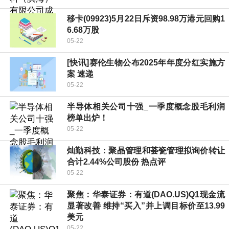
移卡(09923)5月22日斥资98.98万港元回购1
6.68万股
05-22
[快讯]赛伦生物公布2025年年度分红实施方
案 速递
05-22
半导体相关公司十强_一季度概念股毛利润
榜单出炉！
05-22
灿勤科技：聚晶管理和荟瓷管理拟询价转让
合计2.44%公司股份 热点评
05-22
聚焦：华泰证券：有道(DAO.US)Q1现金流
显著改善 维持“买入”并上调目标价至13.99
美元
05-22