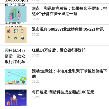
焦点！和讯信息黄蓓：如果被套不要慌，把
这4个步骤在脑子里过一遍
05-22
退市观典(688287)龙虎榜数据(05-22) 时讯
05-22
狂飙14万倍后，微众银行踩刹车
05-22
滚动:生意社：中油东北乳聚丁苯橡胶价格下
调
05-22
每日速递:澜起科技成交额超100亿元
05-22