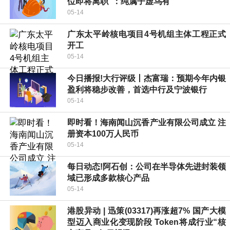
位即将离职”：纯属子虚乌有
05-14
广东太平岭核电项目4号机组主体工程正式
开工
05-14
今日播报!大行评级丨杰富瑞：预期今年内银
盈利将稳步改善，首选中行及宁波银行
05-14
即时看！海南闻山沉香产业有限公司成立 注
册资本100万人民币
05-14
每日动态!阿石创：公司在半导体先进封装领
域已形成多款核心产品
05-14
港股异动 | 迅策(03317)再涨超7% 国产大模
型迈入商业化变现阶段 Token将成行业“核