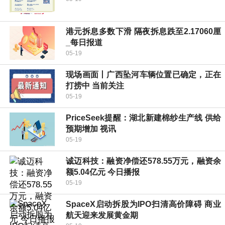
港元拆息多数下滑 隔夜拆息跌至2.17060厘
_每日报道
05-19
现场画面丨广西坠河车辆位置已确定，正在
打捞中 当前关注
05-19
PriceSeek提醒：湖北新建棉纱生产线 供给
预期增加 视讯
05-19
诚迈科技：融资净偿还578.55万元，融资余
额5.04亿元 今日播报
05-19
SpaceX启动拆股为IPO扫清高价障碍 商业
航天迎来发展黄金期