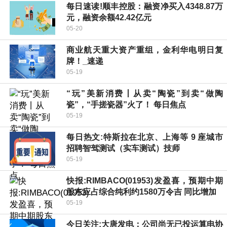
每日速读!顺丰控股：融资净买入4348.87万
元，融资余额42.42亿元
05-20
商业航天重大资产重组，金利华电明日复
牌！_速递
05-19
“玩”美新消费丨从卖“陶瓷”到卖“做陶
瓷”，“手搓瓷器”火了！ 每日焦点
05-19
每日热文:特斯拉在北京、上海等 9 座城市
招聘智驾测试（实车测试）技师
05-19
快报:RIMBACO(01953)发盈喜，预期中期
股东应占综合纯利约1580万令吉 同比增加
05-19
今日关注:大唐发电：公司尚无已投运算电协