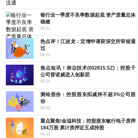
银行业一季度不良率数据起底 资产质量总体
稳健
05-21
热点评！江波龙：定增申请获深交所审核通
过
05-20
焦点短讯！崇达技术(002815.SZ)：控股子
公司普诺威进入创新层
05-20
测绘股份：控股股东拟减持不超3%公司股
份
05-20
重点聚焦!金溢科技：控股股东敏行电子质押
184万股 累计质押近五成持股
05-20