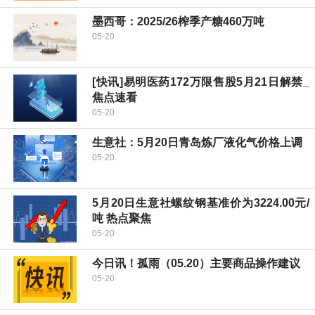
墨西哥：2025/26榨季产糖460万吨
05-20
[快讯]易明医药172万限售股5月21日解禁_
焦点速看
05-20
生意社：5月20日青岛炼厂液化气价格上调
05-20
5月20日生意社螺纹钢基准价为3224.00元/
吨 热点聚焦
05-20
今日讯！孤雨（05.20）主要商品操作建议
05-20