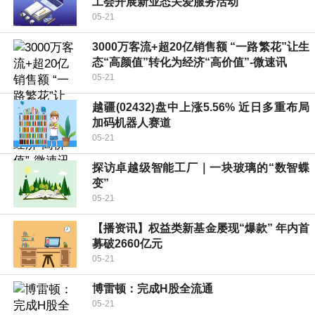
工会开展新业态关爱服务活动
05-21
3000万客流+超20亿销售额 “一路繁花”让生
态“高颜值”转化为经济“高价值”-微速讯
05-21
越疆(02432)盘中上涨5.56% 近日多重布局
加码机器人赛道
05-21
探访卓越级智能工厂｜一块玻璃的“数智蝶
变”
05-21
【播资讯】权益类新基金屡现“爆款” 年内首
募破2660亿元
05-21
博雷顿：完成H股全流通
05-21