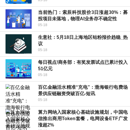
05-18
当前热门：索辰科技股价3日涨超30%：募
投项目未落地，物理AI业务存不确定性
05-18
生意社：5月18日上海地区钴粉报价趋稳_热
议
05-18
每日视点!商务部：有奖发票试点已累计投入
51亿元
05-18
百亿金融活水精准“充电”：渤海银行电费场
景供应链融资突破百亿-短讯
05-18
算力网纳入国家核心基础设施规划，中国电
信推出商用Token套餐，电网设备ETF广发
涨超2%