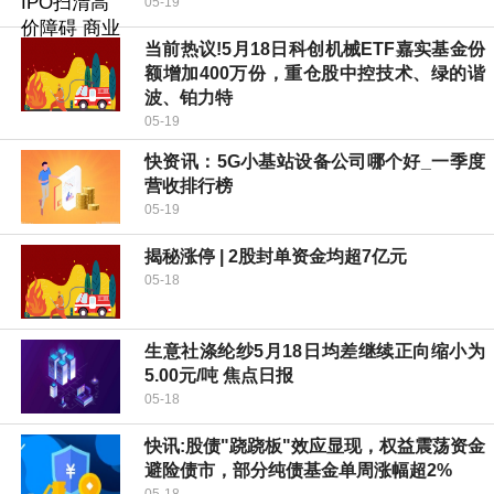
05-19
当前热议!5月18日科创机械ETF嘉实基金份
额增加400万份，重仓股中控技术、绿的谐
波、铂力特
05-19
快资讯：5G小基站设备公司哪个好_一季度
营收排行榜
05-19
揭秘涨停 | 2股封单资金均超7亿元
05-18
生意社涤纶纱5月18日均差继续正向缩小为
5.00元/吨 焦点日报
05-18
快讯:股债"跷跷板"效应显现，权益震荡资金
避险债市，部分纯债基金单周涨幅超2%