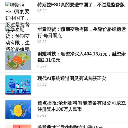
特斯拉FSD真的要进中国了，不过是监督版
05-22
华泰期货：预期变动有限，生猪价格维稳运
行-每日看点
05-22
创耀科技：融资净买入404.13万元，融资余
额2.31亿元
05-22
现代AI系统通过图灵测试首获证实
05-22
焦点播报:沧州砺科智能装备有限公司成立
注册资本100万人民币
05-22
美股费城半导体指数盘初涨0.5%