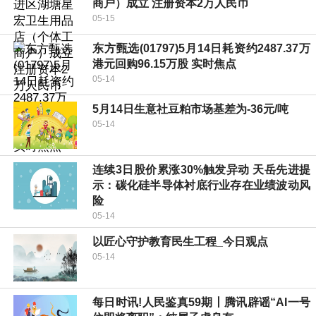
商户）成立 注册资本2万人民币
05-15
东方甄选(01797)5月14日耗资约2487.37万
港元回购96.15万股 实时焦点
05-14
5月14日生意社豆粕市场基差为-36元/吨
05-14
连续3日股价累涨30%触发异动 天岳先进提
示：碳化硅半导体衬底行业存在业绩波动风
险
05-14
以匠心守护教育民生工程_今日观点
05-14
每日时讯!人民鉴真59期丨腾讯辟谣“AI一号