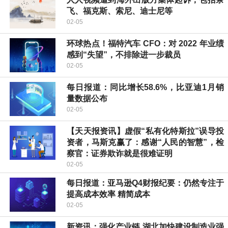
飞、福克斯、索尼、迪士尼等
02-05
环球热点！福特汽车 CFO：对 2022 年业绩
感到“失望”，不排除进一步裁员
02-05
每日报道：同比增长58.6%，比亚迪1月销
量数据公布
02-05
【天天报资讯】虚假“私有化特斯拉”误导投
资者，马斯克赢了：感谢“人民的智慧”，检
察官：证券欺诈就是很难证明
02-05
每日报道：亚马逊Q4财报纪要：仍然专注于
提高成本效率 精简成本
02-05
新资讯：强化产业链 湖北加快建设制造业强