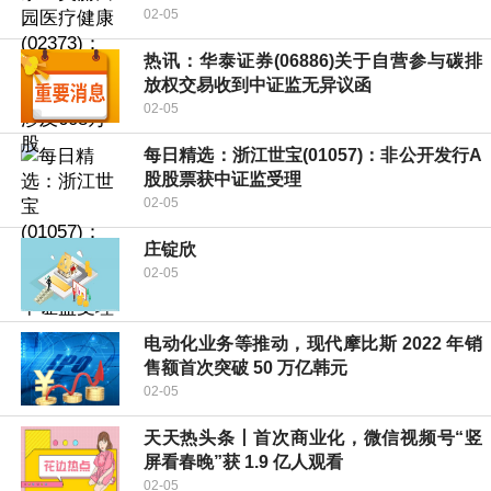
02-05
热讯：华泰证券(06886)关于自营参与碳排
放权交易收到中证监无异议函
02-05
每日精选：浙江世宝(01057)：非公开发行A
股股票获中证监受理
02-05
庄锭欣
02-05
电动化业务等推动，现代摩比斯 2022 年销
售额首次突破 50 万亿韩元
02-05
天天热头条丨首次商业化，微信视频号“竖
屏看春晚”获 1.9 亿人观看
02-05