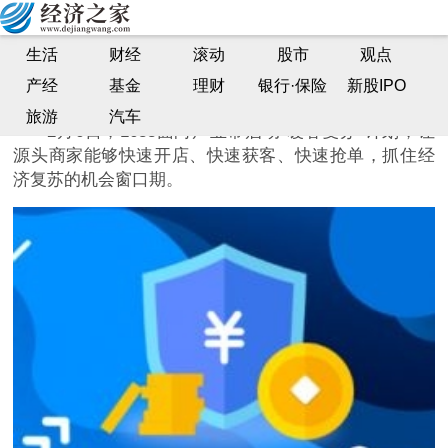
【天天热闻】1688启动“暖春复苏”计划，支持源头厂
生活
财经
滚动
股市
观点
商和新创企业抢订单
产经
基金
理财
银行·保险
新股IPO
投资界| 2023-02-06 13:40:22
旅游
汽车
2月6日，1688面向产业带启动“暖春复苏”计划，让
源头商家能够快速开店、快速获客、快速抢单，抓住经
济复苏的机会窗口期。