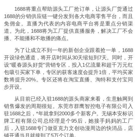
1688将重点帮助源头工厂抢订单，让源头厂货通过
1688的分销供应链一键分发到各大电商零售平台，而且
免佣金。直播为代表的内容电商平台将是重点分销渠
道。为此，1688将为工厂提供直播服务，解决工厂不会
播、不能播和不敢播的痛点。
为了让成立不到一年的新创企业跟着抢一单，1688
开设绿色通道，将开店时间从30天缩短到7天。同时，开
设“暖春源头好货”营销专区，投入1亿流量和超千万元红
包吸引买家下单，专区的获客速度会提升1倍，平均买家
数将提升20%。专区还将在淘宝直播、淘特和支付宝同
步开设。
从目前已经入驻1688的源头商家来看，生意触网到
销售爆发的周期很短。东莞市群鹰智控电子有限公司入
驻1688之后，*年就拿到2000多个新客户。无锡本安标识
牌工程有限公司总经理是个95后，她接手妈妈的工厂
后，入驻1688专门做亚克力文创动漫周边的快消品，店
铺开通当月就接到了5万个订单。