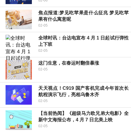
02-06
焦点报道:梦见吃苹果是什么征兆 梦见吃苹
果有什么寓意呢
02-05
全球时讯：台达电宣布 4 月 1 日起试行弹性
上下班
02-05
这门生意，在春运时翻倍暴涨
02-05
天天视点！C919 国产客机完成今年首次长
航程演示飞行，亮相乌鲁木齐
02-05
【当前热闻】《超级马力欧兄弟大电影》全
新中文海报公布，4 月 7 日北美上映
02-05