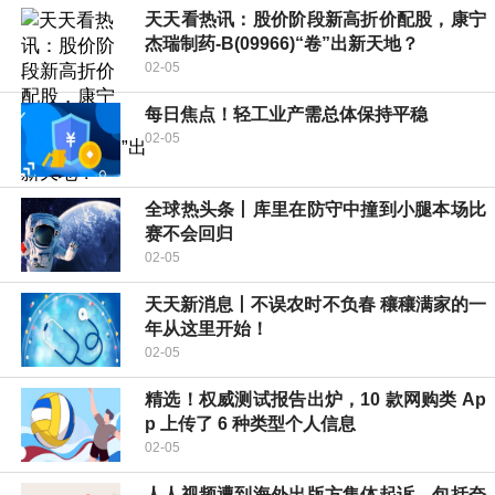
天天看热讯：股价阶段新高折价配股，康宁
杰瑞制药-B(09966)“卷”出新天地？
02-05
每日焦点！轻工业产需总体保持平稳
02-05
全球热头条丨库里在防守中撞到小腿本场比
赛不会回归
02-05
天天新消息丨不误农时不负春 穰穰满家的一
年从这里开始！
02-05
精选！权威测试报告出炉，10 款网购类 Ap
p 上传了 6 种类型个人信息
02-05
人人视频遭到海外出版方集体起诉，包括奈