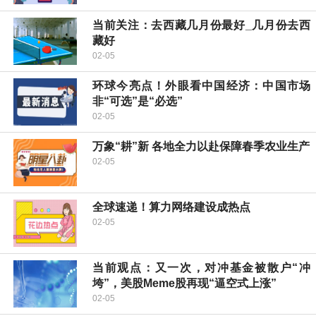
当前关注：去西藏几月份最好_几月份去西
藏好
02-05
环球今亮点！外眼看中国经济：中国市场
非“可选”是“必选”
02-05
万象“耕”新 各地全力以赴保障春季农业生产
02-05
全球速递！算力网络建设成热点
02-05
当前观点：又一次，对冲基金被散户“冲
垮”，美股Meme股再现“逼空式上涨”
02-05