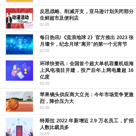
反思战略、削减开支，亚马逊计划关闭部分
生鲜超市及便利店
02-05
每日热讯!《流浪地球 2》官方推出 2023 张
月壤卡，纪念月球“离开”的第一个元宵节
02-05
环球快资讯：全国首个超大单机容量机组海
上风电项目开建，投产后年上网电量超 16
亿度
02-05
苹果镜头供应商大立光：今年市场竞争更激
烈，降价压力大
02-05
特斯拉 2022 年新增近 2.9 万名员工，扩招
人数比裁员多
02-05