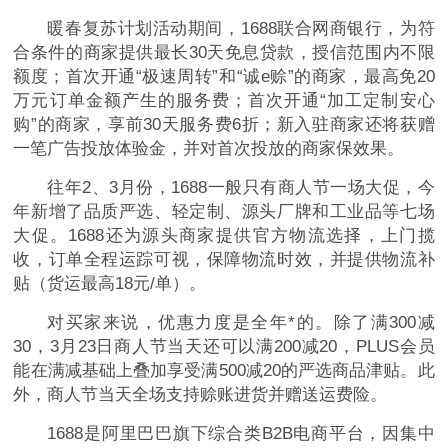
暖春复苏计划活动期间，1688联合网商银行，为符
合条件的商家提供最长30天免息贷款，授信范围内不限
额度；首次开通“极速周转”和“诚e赊”的商家，最高免20
万元订单金额产生的服务费；首次开通“加工定制安心
购”的商家，享前30天服务费6折；新入驻商家还将获赠
一笔广告投放体验金，并对首次投放的商家保效果。
往年2、3月份，1688一般只有商人节一场大促，今
年新增了品质严选、轻定制、源头厂牌和工业品等七场
大促。1688还为源头商家提供官方物流选择，上门揽
收，订单全程运踪可视，保障物流时效，并提供物流补
贴（货运最高18元/单）。
对买家来说，优惠力度是全年*的。除了满300减
30，3月23日商人节当天还可以满200减20，PLUS会员
能在满减基础上叠加享受满500减20的严选商品津贴。此
外，商人节当天全场支持赊账进货并赠送运费险。
1688是阿里巴巴旗下综合类B2B电商平台，因集中