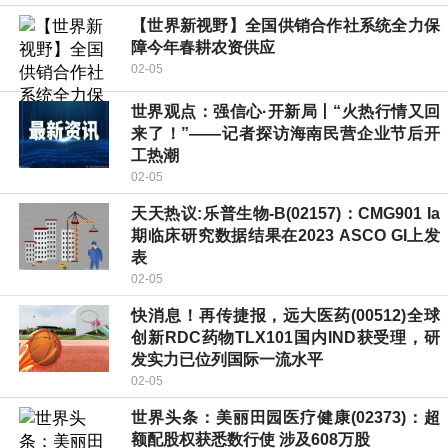
【世界新视野】全国供销合作社系统全力保
障今年春耕农资供应
02-05
世界观点：强信心·开新局丨“火热行情又回
来了！”——记者探访海南民营企业节后开
工热潮
02-05
天天热议:乐普生物-B(02157)：CMG901 Ia
期临床研究数据结果在2023 ASCO GI上发
表
02-05
快消息！再传捷报，远大医药(00512)全球
创新RDC药物TLX101国内IND获受理，研
发实力已位列国际一流水平
02-05
世界头条：美丽田园医疗健康(02373)：超
额配股权获悉数行使 涉及608万股