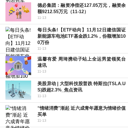
德必集团：融资净偿还127.05万元，融资余
额9212.55万元（11-12）
11-13
每日头条!【ETF动向】11月12日建信国证
新能源车电池ETF基金跌1.2%，份额增加10
0万份
11-13
温馨有爱 周琦携幼子站上全运男篮领奖台
速讯
11-13
美股异动 | 大型科技股普跌 特斯拉(TSLA.U
S)跌超2.3%_焦点资讯
11-13
“情绪消费”渐起 近六成青年愿意为情绪价值
买单
11-13