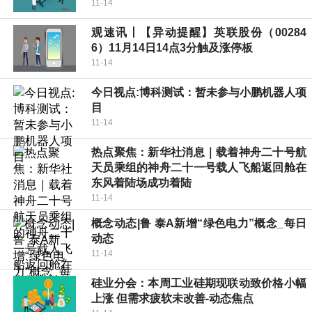
11-14
观速讯丨【异动提醒】英联股份（00284
6）11月14日14点3分触及涨停板
11-14
今日视点:博科测试：暂未参与小鹏机器人项
目
11-14
热点聚焦：新华社消息｜载着神舟二十号航
天员乘组的神舟二十一号载人飞船返回舱在
东风着陆场成功着陆
11-14
概念动态|鲁 泰A新增“绿色电力”概念_每日
动态
11-14
硅业分会：本周工业硅期现联动致价格小幅
上涨 但需求疲软未改善-动态焦点