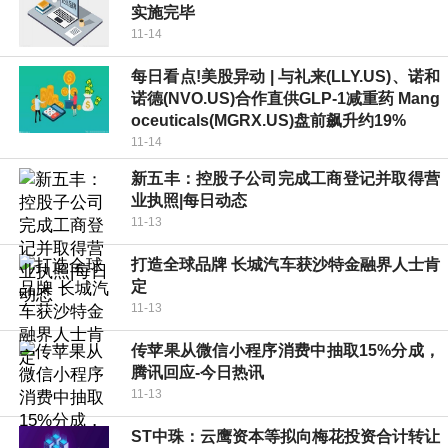
实施完毕
11-14
每日看点!美股异动 | 与礼来(LLY.US)、诺和
诺德(NVO.US)合作直供GLP-1减重药 Mang
oceuticals(MGRX.US)盘前飙升约19%
11-14
新五丰：控股子公司完成工商登记并取得营
业执照|每日动态
11-13
打造全球品牌 长城汽车获沙特金融界人士肯
定
11-13
传苹果从微信小程序消费中抽取15%分成，
腾讯回应-今日热讯
11-13
ST中珠：云鹰资本等拟向梅花投资合计转让