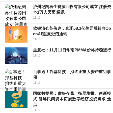
泸州纪阔再生资源回收有限公司成立 注册资
本1万人民币|通讯
11-11
软银清仓英伟达，套现58.3亿美元后转向Op
enAI追加投资|通讯
11-11
生意社：11月11日华南PMMA价格持稳运行
11-11
百事通！邦基科技：拟终止重大资产重组事
项
11-11
国家数据局：做好存量、拓展增量、创新模
式 引导民间资本拓展数字经济投资需求 焦
点
11-11