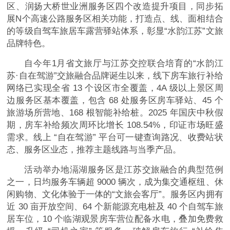
区、润扬大桥世业洲服务区四个改造提升项目，同步拓
展N个高速公路服务区相关功能，打造点、线、面相结合
的等级自驾车旅居车露营驿站体系，彰显“水韵江苏”文旅
品牌特色。
自今年1月省文旅厅与江苏交控联合培育的“水韵江
苏·自在驾游”交旅融合品牌诞生以来，线下房车旅行补给
网络已实现全省 13 个设区市全覆盖，4A 级以上景区周
边服务区基本覆盖，包含 68 处服务区房车驿站、45 个
旅游场所营地、168 根智能补给桩。2025 年国庆中秋假
期，房车补给频次周环比增长 108.54%，印证市场旺盛
需求。线上 “自在驾游” 平台可一键查询路况、收费站状
态、服务区业态，推荐主题线路与当季产品。
活动举办地滆湖服务区是江苏交旅融合的典型范例
之一，日均服务车辆超 9000 辆次，成为集交通枢纽、休
闲购物、文化体验于一体的“文旅会客厅”。服务区内拥有
近 30 亩开放空间、64 个新能源充电桩及 40 个自驾车旅
居车位，10 个临湖观景房车营位配备水电，叠加免费救