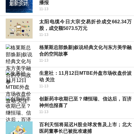
播报
11-13
太阳电缆今日大宗交易折价成交662.34万
股，成交额5073.5万元
11-13
格莱斯总部焕新|叙说经典文化与东方美学融
合的空间故事
11-13
生意社：11月12日MTBE外盘市场收盘价波
动 关注
11-13
创新药丰收期已至？继恒瑞、信达后，百济
神州也报喜了
11-13
百利天恒将延迟H股全球发售及上市；北大
医药董事长已被批准逮捕