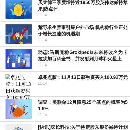
贝莱德三季度增持近1950万股英伟达减持苹
果|热点评
11-14
荒野求生赛事引爆户外市场 机构称行业正处
于增长提速的机遇期
11-14
动态:马斯克称Grokipedia未来将改名为卡
拉狄加百科全书，并发射到月球和火星上
11-14
卓兆点胶：11月13日获融资买入100.92万元
11-14
调查：美联储12月降息25个基点的概率为5
1.6%
11-14
[快讯]双枪科技:关于特定股东股份减持计划