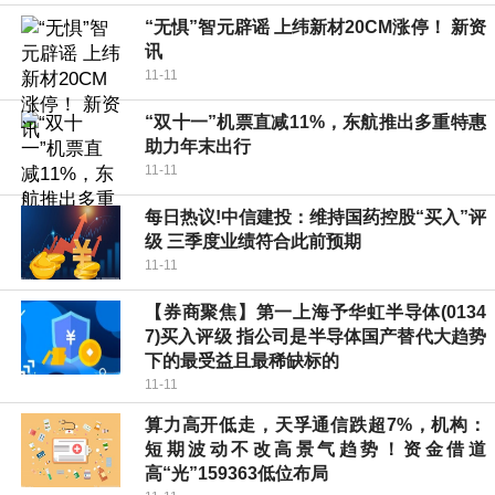
“无惧”智元辟谣 上纬新材20CM涨停！ 新资
讯
11-11
“双十一”机票直减11%，东航推出多重特惠
助力年末出行
11-11
每日热议!中信建投：维持国药控股“买入”评
级 三季度业绩符合此前预期
11-11
【券商聚焦】第一上海予华虹半导体(0134
7)买入评级 指公司是半导体国产替代大趋势
下的最受益且最稀缺标的
11-11
算力高开低走，天孚通信跌超7%，机构：
短期波动不改高景气趋势！资金借道
高“光”159363低位布局