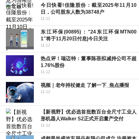
今日快看!佳隆股份：截至2025年11月10
日，公司股东人数为38748户
11-12
东江环保(00895)：“24东江环保MTN00
1”将于11月20日付息|今日关注
11-12
热点评！瑞迈特：董事陈蓓拟减持公司不超
1.76%股份
11-12
视频｜老年持杖健走 了解一下_焦点播报
11-12
【新视野】优必选首批数百台全尺寸工业人
形机器人Walker S2正式开启量产交付
11-12
成都星尚盛汽车用品有限公司成立 注册资本