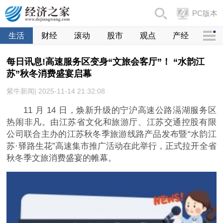
PC版本
生活
财经
滚动
股市
观点
产经
每日讯息!高速服务区变身“文旅会客厅”！ “水韵江
苏”秋冬消费盛宴启幕
紫牛新闻| 2025-11-14 21:32:08
11 月 14 日，焕新升级的宁沪高速公路滆湖服务区
热闹非凡。由江苏省文化和旅游厅、江苏交通控股有限
公司联合主办的江苏秋冬季旅游线路产品发布暨“水韵江
苏·驿路生花”高速集市推广活动在此举行，正式拉开全省
秋冬季文旅消费盛宴的帷幕。