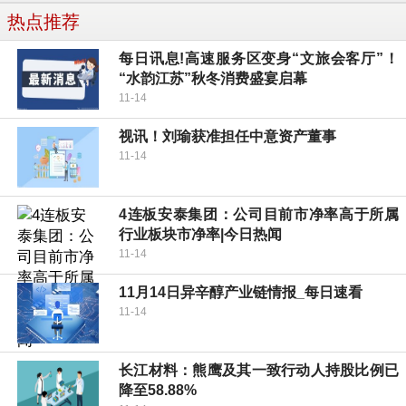
热点推荐
每日讯息!高速服务区变身“文旅会客厅”！
“水韵江苏”秋冬消费盛宴启幕
11-14
视讯！刘瑜获准担任中意资产董事
11-14
4连板安泰集团：公司目前市净率高于所属
行业板块市净率|今日热闻
11-14
11月14日异辛醇产业链情报_每日速看
11-14
长江材料：熊鹰及其一致行动人持股比例已
降至58.88%