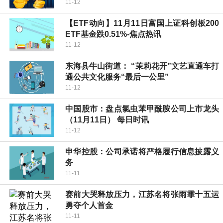
11-12
【ETF动向】11月11日富国上证科创板200
ETF基金跌0.51%-焦点热讯
11-12
东海县牛山街道： “茉莉花开”文艺直通车打
通公共文化服务“最后一公里”
11-12
中国股市：盘点氯虫苯甲酰胺公司上市龙头
（11月11日） 每日时讯
11-12
申华控股：公司承诺将严格履行信息披露义
务
11-11
赛前大哭释放压力，江苏名将张雨霏十五运
勇夺个人首金
11-11