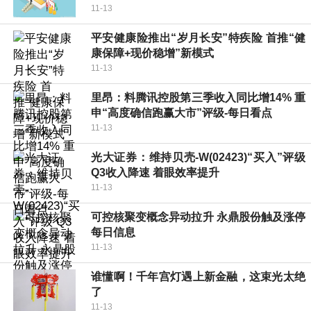
11-13
平安健康险推出“岁月长安”特疾险 首推“健
康保障+现价稳增”新模式
11-13
里昂：料腾讯控股第三季收入同比增14% 重
申“高度确信跑赢大市”评级-每日看点
11-13
光大证券：维持贝壳-W(02423)“买入”评级
Q3收入降速 着眼效率提升
11-13
可控核聚变概念异动拉升 永鼎股份触及涨停
每日信息
11-13
谁懂啊！千年宫灯遇上新金融，这束光太绝
了
11-13