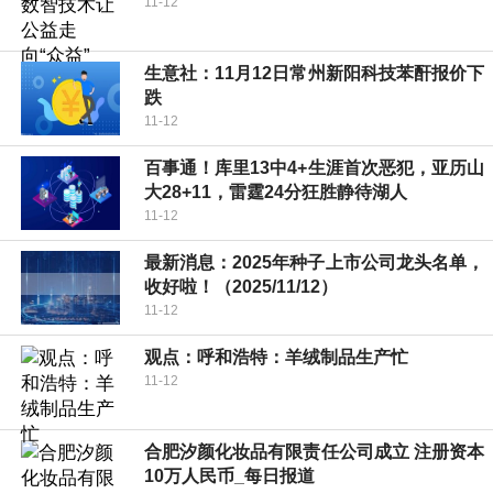
11-12
生意社：11月12日常州新阳科技苯酐报价下
跌
11-12
百事通！库里13中4+生涯首次恶犯，亚历山
大28+11，雷霆24分狂胜静待湖人
11-12
最新消息：2025年种子上市公司龙头名单，
收好啦！（2025/11/12）
11-12
观点：呼和浩特：羊绒制品生产忙
11-12
合肥汐颜化妆品有限责任公司成立 注册资本
10万人民币_每日报道