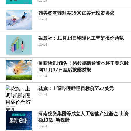
11-14
韩美签署韩对美3500亿美元投资协议
11-14
生意社：11月14日铜陵化工苯酐报价趋稳
11-14
最新快讯!预告！格拉德斯通资本将于美东时
间11月17日盘后披露财报
11-14
花旗：上调哔哩哔哩目标价至27美元
11-14
河南投资集团等成立人工智能产业基金 出资
额10亿_新视野
11-14