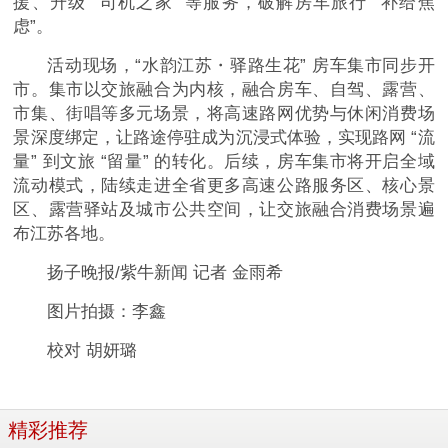
援、升级 “司机之家” 等服务，破解房车旅行 “补给焦
虑”。
活动现场，“水韵江苏・驿路生花” 房车集市同步开
市。集市以交旅融合为内核，融合房车、自驾、露营、
市集、街唱等多元场景，将高速路网优势与休闲消费场
景深度绑定，让路途停驻成为沉浸式体验，实现路网 “流
量” 到文旅 “留量” 的转化。后续，房车集市将开启全域
流动模式，陆续走进全省更多高速公路服务区、核心景
区、露营驿站及城市公共空间，让交旅融合消费场景遍
布江苏各地。
扬子晚报/紫牛新闻 记者 金雨希
图片拍摄：李鑫
校对 胡妍璐
精彩推荐