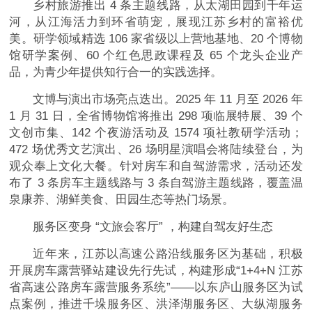
乡村旅游推出 4 条主题线路，从太湖田园到千年运
河，从江海活力到环省萌宠，展现江苏乡村的富裕优
美。研学领域精选 106 家省级以上营地基地、20 个博物
馆研学案例、60 个红色思政课程及 65 个龙头企业产
品，为青少年提供知行合一的实践选择。
文博与演出市场亮点迭出。2025 年 11 月至 2026 年
1 月 31 日，全省博物馆将推出 298 项临展特展、39 个
文创市集、142 个夜游活动及 1574 项社教研学活动；
472 场优秀文艺演出、26 场明星演唱会将陆续登台，为
观众奉上文化大餐。针对房车和自驾游需求，活动还发
布了 3 条房车主题线路与 3 条自驾游主题线路，覆盖温
泉康养、湖鲜美食、田园生态等热门场景。
服务区变身 “文旅会客厅” ，构建自驾友好生态
近年来，江苏以高速公路沿线服务区为基础，积极
开展房车露营驿站建设先行先试，构建形成“1+4+N 江苏
省高速公路房车露营服务系统”——以东庐山服务区为试
点案例，推进千垛服务区、洪泽湖服务区、大纵湖服务