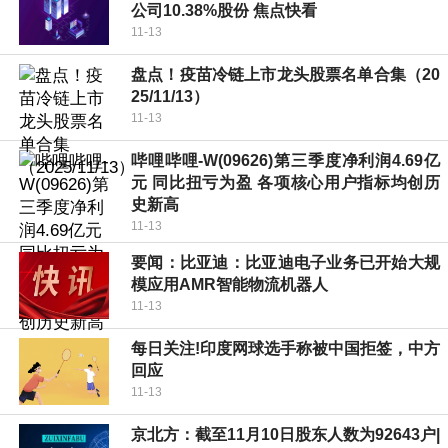
公司10.38%股份 焦点快看
11-13
盘点！疫苗冷链上市龙头股票名单合集（20
25/11/13）
11-13
哔哩哔哩-W(09626)第三季度净利润4.69亿
元 同比扭亏为盈 各项核心用户指标均创历
史新高
11-13
要闻：比亚迪：比亚迪电子业务已开始大规
模应用AMR智能物流机器人
11-13
每日关注!印度网球选手称被中国拒签，中方
回应
11-13
京北方：截至11月10日股东人数为92643户|