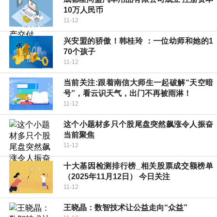
10万人民币
11-12
兴安盟的骄傲！韩桂玲 ：一位幼师和她的1
70个孩子
11-12
当前关注:跟着南信大师生一起破解“天空暗
号”，看云识天气，出门不再被雨淋！
11-12
这个小题材多只个股尾盘突然飙涨令人振奋
当前聚焦
11-12
十大基因检测排行榜_相关股票成交额榜单
（2025年11月12日） 今日关注
11-12
王晓晶：数智技术让公益走向“众益”