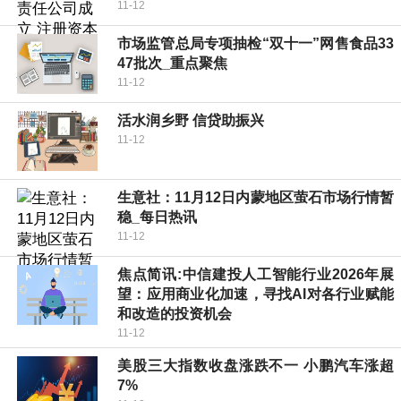
11-12
市场监管总局专项抽检“双十一”网售食品33
47批次_重点聚焦
11-12
活水润乡野 信贷助振兴
11-12
生意社：11月12日内蒙地区萤石市场行情暂
稳_每日热讯
11-12
焦点简讯:中信建投人工智能行业2026年展
望：应用商业化加速，寻找AI对各行业赋能
和改造的投资机会
11-12
美股三大指数收盘涨跌不一 小鹏汽车涨超
7%