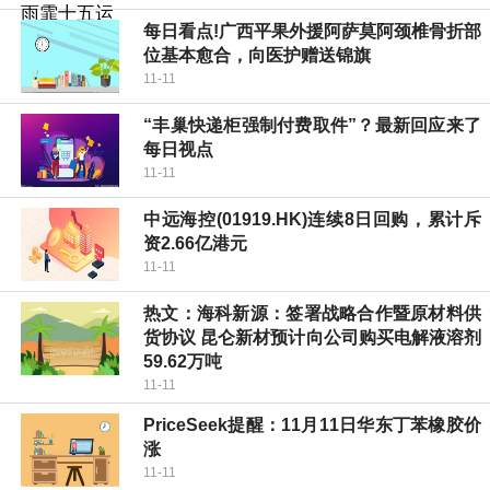
每日看点!广西平果外援阿萨莫阿颈椎骨折部
位基本愈合，向医护赠送锦旗
11-11
“丰巢快递柜强制付费取件”？最新回应来了
每日视点
11-11
中远海控(01919.HK)连续8日回购，累计斥
资2.66亿港元
11-11
热文：海科新源：签署战略合作暨原材料供
货协议 昆仑新材预计向公司购买电解液溶剂
59.62万吨
11-11
PriceSeek提醒：11月11日华东丁苯橡胶价
涨
11-11