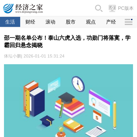
PC版本
生活
财经
滚动
股市
观点
产经
邵一期名单公布！泰山六虎入选，功勋门将落寞，学
霸回归悬念揭晓
体坛小鹏| 2026-01-01 15:31:24