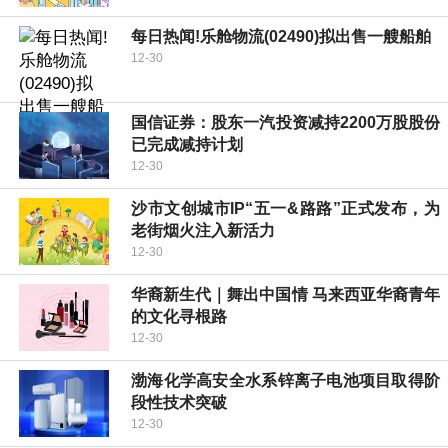
每日热闻!乐舱物流(02490)拟出售一艘船舶
12-30
国信证券：股东一汽投资减持2200万股股份
已完成减持计划
12-30
沙市文创城市IP“五一&路路”正式发布，为
老街烟火注入新活力
12-30
华裔新生代｜舞出中国情 马来西亚华裔青年
的文化寻根路
12-30
渤海化学高安全水系锌离子电池项目取得阶
段性技术突破
12-30