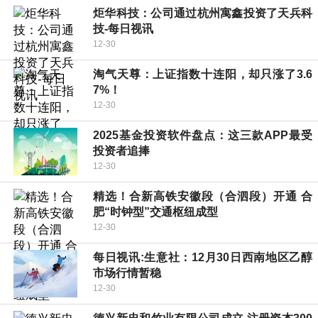
炬华科技：公司通过杭州寓鑫投资了天兵科
技-每日视讯
12-30
淘气天尊：上证指数十连阳，却只涨了3.6
7%！
12-30
2025基金投资软件盘点：这三款APP最受
投资者追捧
12-30
精选！合新高铁安徽段（合泗段）开通 合
肥“时钟型”交通枢纽成型
12-30
每日视讯:生意社：12月30日西南地区乙醇
市场行情暂稳
12-30