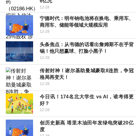
6亿元
12-28
宁德时代：明年钠电池将在换电、乘用车、
商用车、储能等领域大规模应用
12-28
头条焦点：从韦德的话看出詹姆斯不在乎背
锅！他只想赢球、打脸小黑子！
12-28
传射封神！谢尔基助曼城豪取8连胜，争冠
格局再变天！
12-28
今日讯！174名北大学生 vs AI，谁考得更
好？
12-28
创历史新高 塔里木油田年发绿电突破20亿
度
12-28