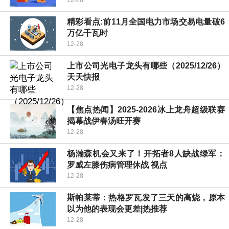
精彩看点:前11月全国电力市场交易电量破6
万亿千瓦时
12-28
上市公司光电子龙头有哪些（2025/12/26）
天天快报
12-28
【焦点热闻】2025-2026冰上龙舟超级联赛
揭幕战伊春汤旺开赛
12-28
杨瀚森机会又来了！开拓者8人缺战绿军：
罗威左膝伤病管理休战 视点
12-28
斯帕莱蒂：热格罗瓦发了三天的高烧，原本
以为他的表现会更差|热推荐
12-28