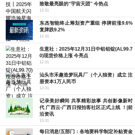
致敬最亮眼的“宇宙天团” 今热点
12-31
东杰智能终止筹划资产重组 停牌前涨9.6%
复牌跌9.2%
12-31
生意社：2025年12月31日中铝铝锭(AL99.7
0)现货价格上涨 今亮点
12-31
汕头市禾趣造梦玩具厂（个人独资）成立 注
册资本1万人民币
12-31
记录美好瞬间 共享精彩故事 共创影像新时
代 广西云-广西日报拍客社区正式上线 ！|前
沿资讯
12-31
每日消息!五部门：各地要科学制定补贴资金