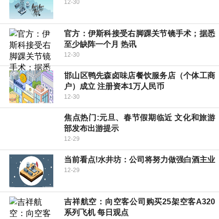
12-30
官方：伊斯科接受右脚踝关节镜手术；据悉
至少缺阵一个月 热讯
12-30
邯山区鸭先森卤味店餐饮服务店（个体工商
户）成立 注册资本1万人民币
12-30
焦点热门:元旦、春节假期临近 文化和旅游
部发布出游提示
12-29
当前看点!水井坊：公司将努力做强白酒主业
12-29
吉祥航空：向空客公司购买25架空客A320
系列飞机 每日观点