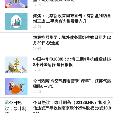
12-29
聚焦：北京新政首周末直击：有新盘到访量
增三成 二手房咨询带看量齐升
12-29
旭辉控股集团：境外债务重组生效日期为12
月29日-观焦点
12-28
中国神华(01088)：北海二期4号机组通过16
8小时试运行 每日播报
12-28
今日热闻!冷空气携雨雪来“跨年”，江苏气温
骤降6～8℃
12-28
今日热议：绿叶制药（02186.HK）拟引入
信达资产等收购南京绿叶25%股权 涉资10.8