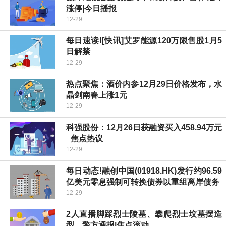
涨停|今日播报
12-29
每日速读![快讯]艾罗能源120万限售股1月5
日解禁
12-29
热点聚焦：酒价内参12月29日价格发布，水
晶剑南春上涨1元
12-29
科强股份：12月26日获融资买入458.94万元
_焦点热议
12-29
每日动态!融创中国(01918.HK)发行约96.59
亿美元零息强制可转换债券以重组离岸债务
12-29
2人直播脚踩烈士陵墓、攀爬烈士坟墓摆造
型，警方通报|焦点滚动