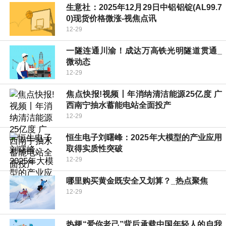
生意社：2025年12月29日中铝铝锭(AL99.7
0)现货价格微涨-视焦点讯
12-29
一隧连通川渝！成达万高铁光明隧道贯通_
微动态
12-29
焦点快报!视频丨年消纳清洁能源25亿度 广
西南宁抽水蓄能电站全面投产
12-29
恒生电子刘曙峰：2025年大模型的产业应用
取得实质性突破
12-29
哪里购买黄金既安全又划算？_热点聚焦
12-29
热梗“爱你老己”背后承载中国年轻人的自我