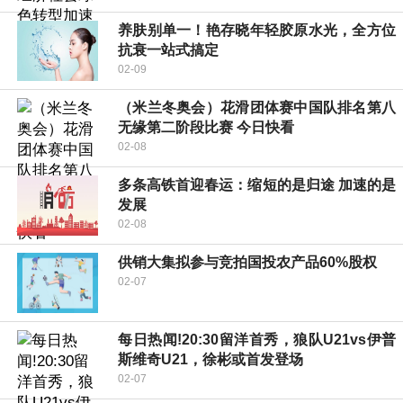
养肤别单一！艳存晓年轻胶原水光，全方位
抗衰一站式搞定
02-09
（米兰冬奥会）花滑团体赛中国队排名第八
无缘第二阶段比赛 今日快看
02-08
多条高铁首迎春运：缩短的是归途 加速的是
发展
02-08
供销大集拟参与竞拍国投农产品60%股权
02-07
每日热闻!20:30留洋首秀，狼队U21vs伊普
斯维奇U21，徐彬或首发登场
02-07