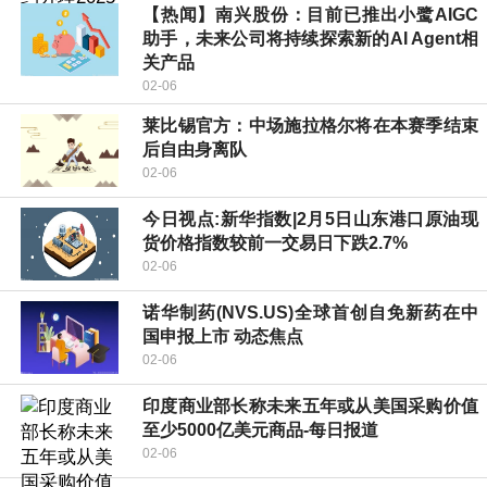
【热闻】南兴股份：目前已推出小鹭AIGC
助手，未来公司将持续探索新的AI Agent相
关产品
02-06
莱比锡官方：中场施拉格尔将在本赛季结束
后自由身离队
02-06
今日视点:新华指数|2月5日山东港口原油现
货价格指数较前一交易日下跌2.7%
02-06
诺华制药(NVS.US)全球首创自免新药在中
国申报上市 动态焦点
02-06
印度商业部长称未来五年或从美国采购价值
至少5000亿美元商品-每日报道
02-06