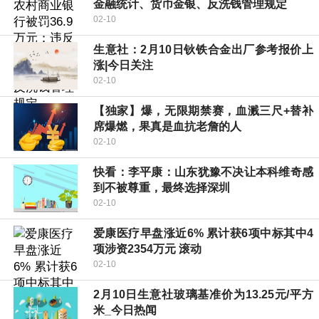
金融统计、货币金银、反洗钱管理规定
02-10
生意社：2月10日钬铁合金出厂参考报价上
涨|今日关注
02-10
【独家】爆，无限期禁赛，血溅三尺+替补
席爆燃，果真是血抗老詹的人
02-10
快看：李平康：山东犹豫不决让本科维奇感
到不被尊重，最终选择深圳
02-10
爱康医疗早盘涨近6% 累计获6项中标其中4
项涉资2354万元 滚动
02-10
2月10日生意社玻璃基准价为13.25元/平方
米_今日热闻