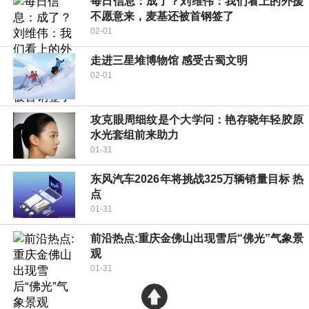
每日信息：成了？刘维伟：我们看上的外援
不愿意来，麦基还被首钢签了
02-01
走进三星堆博物馆 感受古蜀文明
02-01
攻克眼周细纹是个大学问：艳存晓年轻胶原
水光套组前来助力
01-31
东风汽车2026年将挑战325万辆销量目标 热
点
01-31
前沿热点:重庆金佛山出现雪后“佛光”气象景
观
01-31