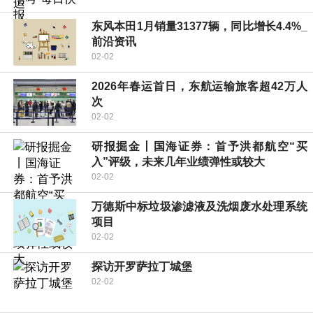
东风本田1月销量31377辆，同比增长4.4%_
前沿资讯
02-02
2026年春运首日，东航运输旅客超42万人
次
02-02
研报掘金丨国海证券：首予洪都航空“买
入”评级，未来几年业绩弹性或较大
02-02
万德斯中标垃圾渗滤液及洗烟废水处理系统
项目
02-02
探访开罗萨拉丁城堡
02-02