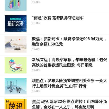
02-03
“丽超”收官 莲都队勇夺总冠军
02-03
聚焦：拓新药业：融资净偿还906.94万元，
融资余额1.59亿元
02-03
新线首运｜高铁穿草原，年味暖边疆！包银
高铁的首趟春运民生图景_每日消息
02-03
观热点：发布风险预警调整相关业务 一众大
行主动应对贵金属“过山车”行情
02-03
焦点日报:落后22分差点逆转！山东爆冷负
鱼腩，全毁在一人之手，邱彪憋屈啊