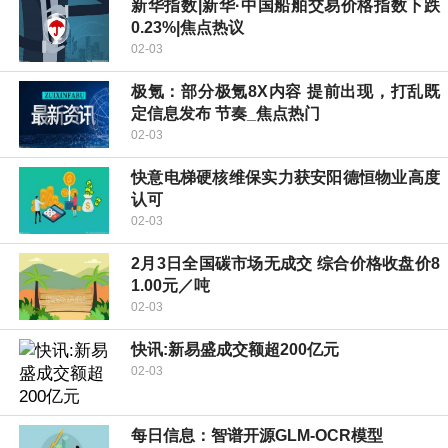
新华指数|新华·中国船舶交易价格指数下跌
0.23%|焦点热议
02-03
极氪：部分极氪8X内容 提前出现，打乱既
定信息发布 节奏_焦点热门
02-03
快意电梯硬核维保实力获安阳德恒物业高度
认可
02-03
2月3日全国碳市场无成交 综合价格收盘价8
1.00元／吨
02-03
快讯:新易盛成交额超200亿元
02-03
每日信息：智谱开源GLM-OCR模型