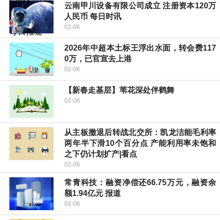
云南甲川设备有限公司成立 注册资本120万
人民币 每日时讯
02-06
2026年中超本土标王浮出水面，转会费117
0万，已官宣去上港
02-06
【新春走基层】苇花深处伴鹤舞
02-06
从主板撤退后转战北交所：凯龙洁能毛利率
两年半下滑10个百分点 产能利用率未饱和
之下仍计划扩产|看点
02-06
常青科技：融资净偿还66.75万元，融资余
额1.94亿元 报道
02-06