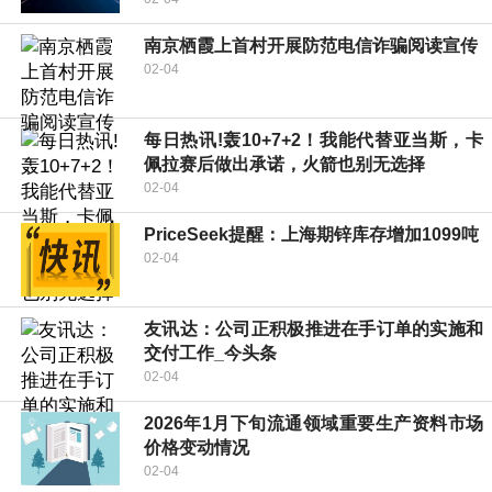
南京栖霞上首村开展防范电信诈骗阅读宣传
02-04
每日热讯!轰10+7+2！我能代替亚当斯，卡
佩拉赛后做出承诺，火箭也别无选择
02-04
PriceSeek提醒：上海期锌库存增加1099吨
02-04
友讯达：公司正积极推进在手订单的实施和
交付工作_今头条
02-04
2026年1月下旬流通领域重要生产资料市场
价格变动情况
02-04