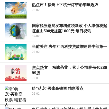
热点评！福州上下杭张灯结彩年味渐浓
02-02
国家税务总局发布增值税新政 个人增值税起
征点由500元提至1000元 每日视讯
02-02
当前关注:去年江西科技贷款增速居中部第一
02-02
焦点热文：东诚药业：累计公司股份40286
99股
02-01
给“萌宠”买张高铁票 精彩看点
02-01