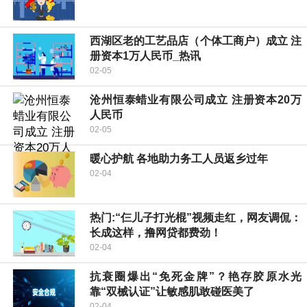
西湖区老的工艺品店（个体工商户）成立 注
册资本1万人民币_热讯
02-05
沧州恒泰蜡业有限公司成立 注册资本20万
人民币
02-05
暖心护航 各地助力务工人员返乡过年
02-04
热门:“仨儿子打光棍”视频走红，网友调侃：
长成这样，撸网贷都费劲！
02-04
抗衰圈爆出“免死金牌”？艳存胶原水光
靠“双械认证”让敏感肌敢碰医美了
02-04