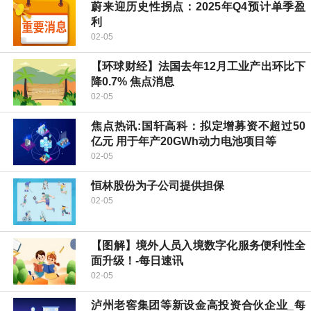
蔚来迎历史性拐点：2025年Q4预计单季盈
利
02-05
【环球财经】法国去年12月工业产出环比下
降0.7% 焦点消息
02-05
焦点热讯:国轩高科：拟定增募资不超过50
亿元 用于年产20GWh动力电池项目等
02-05
恒林股份为子公司提供担保
02-05
【图解】境外人员入境数字化服务便利性全
面升级！-每日速讯
02-05
泸州老窖集团等新设金高投资合伙企业_每