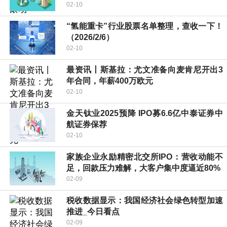
02-10
“氢能重卡”行业股票名单整理，查收一下！
（2026/2/6）
02-10
最资讯丨斯基拉：尤文准备向麦肯尼开出3
年合同，年薪400万欧元
02-10
金天钛业2025预降 IPO募6.6亿中泰证券中
航证券保荐
02-10
家族企业永励精密北交所IPO：营收动能不
足，回款压力难解，大客户集中度逼近80%
02-09
税收数据显示：我国经济社会绿色转型加速
推进_今日看点
02-09