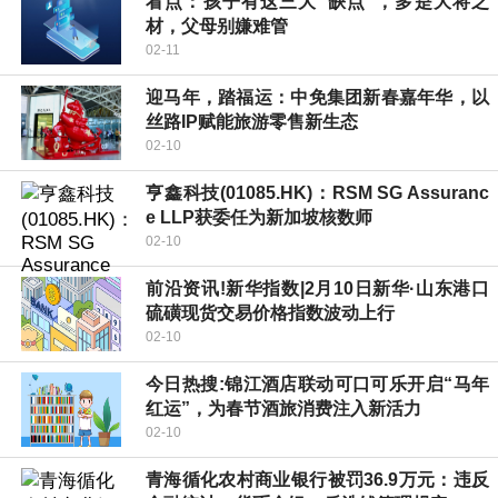
看点：孩子有这三大“缺点”，多是大将之
材，父母别嫌难管
02-11
迎马年，踏福运：中免集团新春嘉年华，以
丝路IP赋能旅游零售新生态
02-10
亨鑫科技(01085.HK)：RSM SG Assuranc
e LLP获委任为新加坡核数师
02-10
前沿资讯!新华指数|2月10日新华·山东港口
硫磺现货交易价格指数波动上行
02-10
今日热搜:锦江酒店联动可口可乐开启“马年
红运”，为春节酒旅消费注入新活力
02-10
青海循化农村商业银行被罚36.9万元：违反