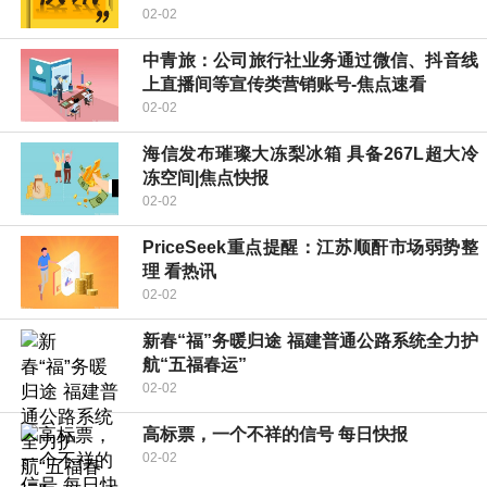
02-02
中青旅：公司旅行社业务通过微信、抖音线
上直播间等宣传类营销账号-焦点速看
02-02
海信发布璀璨大冻梨冰箱 具备267L超大冷
冻空间|焦点快报
02-02
PriceSeek重点提醒：江苏顺酐市场弱势整
理 看热讯
02-02
新春“福”务暖归途 福建普通公路系统全力护
航“五福春运”
02-02
高标票，一个不祥的信号 每日快报
02-02