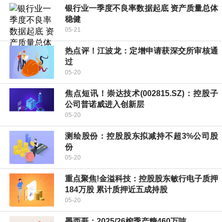
银行业一季度不良率数据起底 资产质量总体
稳健
05-21
热点评！江波龙：定增申请获深交所审核通
过
05-20
焦点短讯！崇达技术(002815.SZ)：控股子
公司普诺威进入创新层
05-20
测绘股份：控股股东拟减持不超3%公司股
份
05-20
重点聚焦!金溢科技：控股股东敏行电子质押
184万股 累计质押近五成持股
05-20
墨西哥：2025/26榨季产糖460万吨