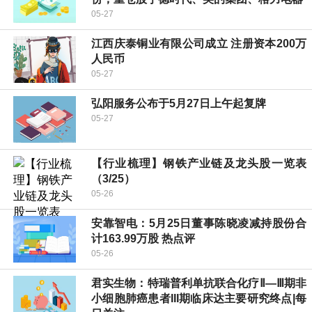
05-27
江西庆泰铜业有限公司成立 注册资本200万
人民币
05-27
弘阳服务公布于5月27日上午起复牌
05-27
【行业梳理】钢铁产业链及龙头股一览表
（3/25）
05-26
安靠智电：5月25日董事陈晓凌减持股份合
计163.99万股 热点评
05-26
君实生物：特瑞普利单抗联合化疗Ⅱ—Ⅲ期非
小细胞肺癌患者III期临床达主要研究终点|每