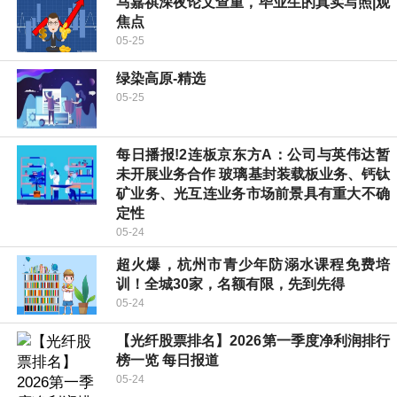
马嘉祺深夜论文查重，毕业生的真实写照|观
焦点
05-25
绿染高原-精选
05-25
每日播报!2连板京东方A：公司与英伟达暂
未开展业务合作 玻璃基封装载板业务、钙钛
矿业务、光互连业务市场前景具有重大不确
定性
05-24
超火爆，杭州市青少年防溺水课程免费培
训！全城30家，名额有限，先到先得
05-24
【光纤股票排名】2026第一季度净利润排行
榜一览 每日报道
05-24