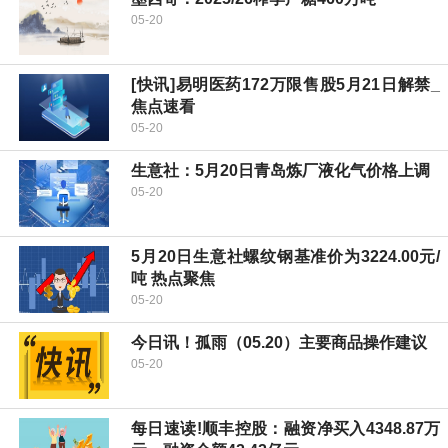
05-20
[快讯]易明医药172万限售股5月21日解禁_
焦点速看
05-20
生意社：5月20日青岛炼厂液化气价格上调
05-20
5月20日生意社螺纹钢基准价为3224.00元/
吨 热点聚焦
05-20
今日讯！孤雨（05.20）主要商品操作建议
05-20
每日速读!顺丰控股：融资净买入4348.87万