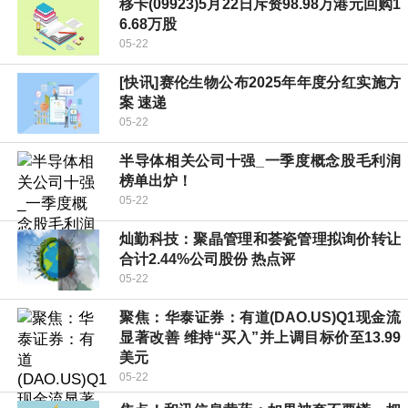
移卡(09923)5月22日斥资98.98万港元回购1
6.68万股
05-22
[快讯]赛伦生物公布2025年年度分红实施方
案 速递
05-22
半导体相关公司十强_一季度概念股毛利润
榜单出炉！
05-22
灿勤科技：聚晶管理和荟瓷管理拟询价转让
合计2.44%公司股份 热点评
05-22
聚焦：华泰证券：有道(DAO.US)Q1现金流
显著改善 维持“买入”并上调目标价至13.99
美元
05-22