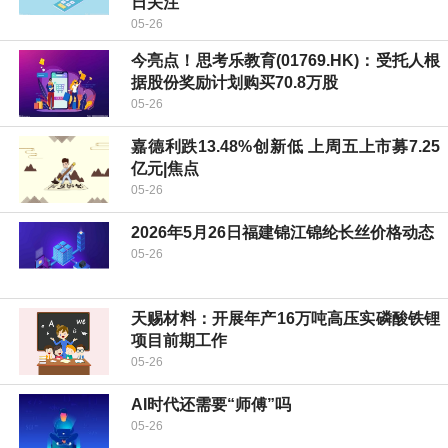
日关注
05-26
今亮点！思考乐教育(01769.HK)：受托人根
据股份奖励计划购买70.8万股
05-26
嘉德利跌13.48%创新低 上周五上市募7.25
亿元|焦点
05-26
2026年5月26日福建锦江锦纶长丝价格动态
05-26
天赐材料：开展年产16万吨高压实磷酸铁锂
项目前期工作
05-26
AI时代还需要“师傅”吗
05-26