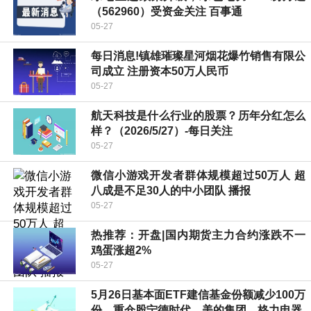
（562960）受资金关注 百事通
05-27
每日消息!镇雄璀璨星河烟花爆竹销售有限公
司成立 注册资本50万人民币
05-27
航天科技是什么行业的股票？历年分红怎么
样？（2026/5/27）-每日关注
05-27
微信小游戏开发者群体规模超过50万人 超
八成是不足30人的中小团队 播报
05-27
热推荐：开盘|国内期货主力合约涨跌不一
鸡蛋涨超2%
05-27
5月26日基本面ETF建信基金份额减少100万
份，重仓股宁德时代、美的集团、格力电器