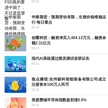
05-22
华泰期货：预期变动有限，生猪价格维稳运
行-每日看点
05-22
创耀科技：融资净买入404.13万元，融资余
额2.31亿元
05-22
现代AI系统通过图灵测试首获证实
05-22
焦点播报:沧州砺科智能装备有限公司成立
注册资本100万人民币
05-22
美股费城半导体指数盘初涨0.5%
05-21