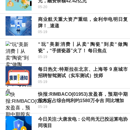
元，融资余额42.42亿元
05-20
商业航天重大资产重组，金利华电明日复
牌！_速递
05-19
“玩”美新消费丨从卖“陶瓷”到卖“做陶
瓷”，“手搓瓷器”火了！ 每日焦点
05-19
每日热文:特斯拉在北京、上海等 9 座城市
招聘智驾测试（实车测试）技师
05-19
快报:RIMBACO(01953)发盈喜，预期中期
股东应占综合纯利约1580万令吉 同比增加
05-19
今日关注:大唐发电：公司尚无已投运算电协
同项目