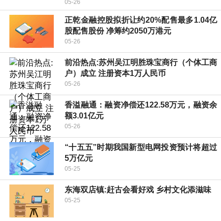
05-26
正乾金融控股拟折让约20%配售最多1.04亿
股配售股份 净筹约2050万港元
05-26
前沿热点:苏州吴江明胜珠宝商行（个体工商
户）成立 注册资本1万人民币
05-26
香溢融通：融资净偿还122.58万元，融资余
额3.01亿元
05-26
“十五五”时期我国新型电网投资预计将超过
5万亿元
05-25
东海双店镇:赶古会看好戏 乡村文化添滋味
05-25