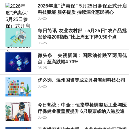
2026年度“沪惠保” 5月25日参保正式开启
科技赋能 服务提质 持续深化惠民初心
05-25
每日简讯:农业农村部：5月25日“农产品批
发价格200指数”比上周五下降0.50个点
05-25
微头条丨央视新闻：国际油价跌至两周低
点，至高跌幅4.73%
05-25
优必选、温州国资等成立具身智能科技公司
05-25
今日热议：中金：恒指季检调整后工业与医
疗保健业覆盖度提升 6只股票或纳入港股通
05-25