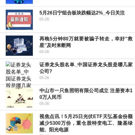
5月26日宁组合板块跌幅达2%_今日关注
05-26
再晚5分钟80万就要被骗子转走，幸好“救
星”及时来断网
05-26
证券龙头股名单_中国证券龙头股是哪几家
公司?
05-26
中山市一只鱼照明有限公司成立 注册资本1
0万人民币
05-26
视焦点讯！5月25日光伏ETF天弘基金份额
减少5300万份，重仓股特变电工、隆基绿
能、阳光电源