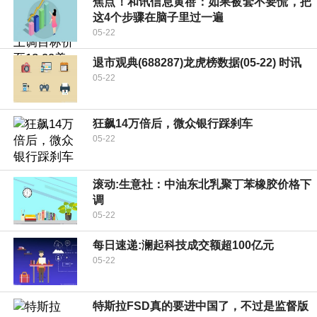
焦点！和讯信息黄蓓：如果被套不要慌，把
这4个步骤在脑子里过一遍
05-22
退市观典(688287)龙虎榜数据(05-22) 时讯
05-22
狂飙14万倍后，微众银行踩刹车
05-22
滚动:生意社：中油东北乳聚丁苯橡胶价格下
调
05-22
每日速递:澜起科技成交额超100亿元
05-22
特斯拉FSD真的要进中国了，不过是监督版