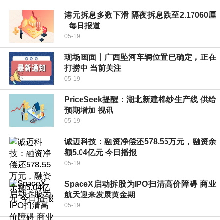
港元拆息多数下滑 隔夜拆息跌至2.17060厘
_每日报道
05-19
现场画面丨广西坠河车辆位置已确定，正在
打捞中 当前关注
05-19
PriceSeek提醒：湖北新建棉纱生产线 供给
预期增加 视讯
05-19
诚迈科技：融资净偿还578.55万元，融资余
额5.04亿元 今日播报
05-19
SpaceX启动拆股为IPO扫清高价障碍 商业
航天迎来发展黄金期
05-19