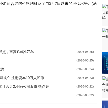
种原油合约的价格均触及了自5月7日以来的最低水平。(消
上调产品出厂价
1万亿元 信贷、社融大幅冲高
支持引导灵活就业
会 为高校毕业生提供服务
“快车道” 推动产改工作提质增效
点，至高跌幅4.73%
(2026-05-25)
招才引贤 严格用编审批
(2026-05-25)
人才公寓 助力招才引智工作开展
业兴
(2026-05-24)
招聘会 累计提供岗位1064个
司成立 注册资本10万人民币
(2026-05-23)
业”专项行动 加快惠企政策兑现
合计2.44%公司股份 热点评
(2026-05-22)
“青年人才就业创业蓄水池”
(2026-05-22)
网络招聘行动 以优质服务助推稳就业