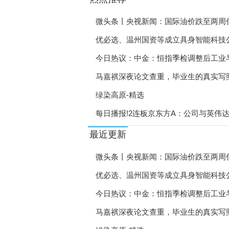
“宁青驿站”·栖霞青年人
微头条丨央视新闻：国际油价跌至两周低
《西安就业促进实施方案
优必选、温州国资等成立具身智能科技
陕西省供销事业高质量发
今日热议：中金：恒指季检调整后工业
陕西自然资源厅开展安全
马嘉祺深夜论文查重，毕业生的真实写照
陕西林业局研究部署高质
绿染高原-精选
每日播报!2连板京东方A：公司与英伟
直播带岗让工作触“屏”
矿业务、光互连业务市场前景具有重大
最近更新
18个新职业信息向社会
宁波助力产业工人成长成
微头条丨央视新闻：国际油价跌至两周低
优必选、温州国资等成立具身智能科技
郑州暖心举措吸引高校毕
今日热议：中金：恒指季检调整后工业
浙江“学生就业数据监测
马嘉祺深夜论文查重，毕业生的真实写照
贵阳观山湖区直播带岗促