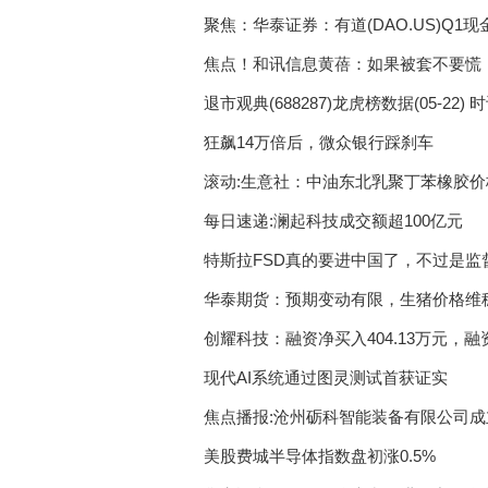
聚焦：华泰证券：有道(DAO.US)Q1现
元
焦点！和讯信息黄蓓：如果被套不要慌
退市观典(688287)龙虎榜数据(05-22) 
狂飙14万倍后，微众银行踩刹车
滚动:生意社：中油东北乳聚丁苯橡胶价
每日速递:澜起科技成交额超100亿元
特斯拉FSD真的要进中国了，不过是监
华泰期货：预期变动有限，生猪价格维
创耀科技：融资净买入404.13万元，融资
现代AI系统通过图灵测试首获证实
焦点播报:沧州砺科智能装备有限公司成立
美股费城半导体指数盘初涨0.5%