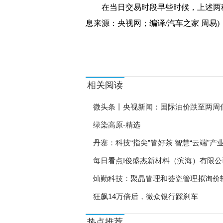
在当日交易时段早些时候，上述两
小麦价格走低 头部企业
息来源：央视网；编译/汽车之家 周易)
6月新增人民币贷款2.8
关键词：
河北精准开拓就业资源 
北戴河新区举办多场招聘
相关阅读
秦皇岛打通产业工人成长
微头条丨央视新闻：国际油价跌至两周低
岳阳今年“腾编”1384个
绿染高原-精选
山东齐河推出首批驿站式
丹寨：科技“指尖”管好茶 智慧“云端”产
本月底海南将举行3场线下
每日看点!俊盛杰新材料（滨海）有限公
福建启动“民企稳岗促就
灿勤科技：聚晶管理和荟瓷管理拟询价转让
引人才稳就业 西安打造
狂飙14万倍后，微众银行踩刹车
陕西铜川市开展大型公益
热点推荐