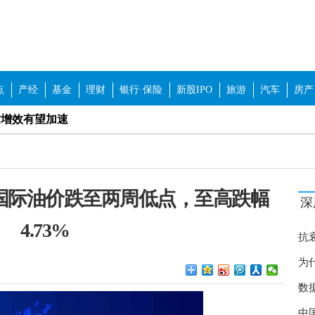
点
产经
基金
理财
银行·保险
新股IPO
旅游
汽车
房产
质增效有望加速
板块有望获得超额收益
企改革概念股等板块
国际油价跌至两周低点，至高跌幅
深
争格局优化
4.73%
“年货美食节”开幕
抗
传”擦边球 如何加强行业自律？
为
保持稳定 举办线上线下招聘180场
数
癌
中
涨 北京对猪肉市场价格进行调控