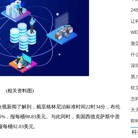
24
 涌现一些创新做法
系
让
龙头企业有扩产计划
W
有望形成规模效应
图
激
年施行 处方药实行实名制
什
尾货竞争空间正在收缩
深
战” 研发竞速赛火热
第
” 头部企业如何降本增效？
软
(相关资料图)
” 规范口腔种植收费方式
怎
们从央视新闻了解到，截至格林尼治标准时间22时34分，布伦
天
 养殖端扭亏为盈
55%，报每桶98.83美元。与此同时，美国西德克萨斯中质
即
产新冠口服药研发难度加大
报每桶92.03美元。
科
二孩、三孩家庭购买新房最高补贴10万元