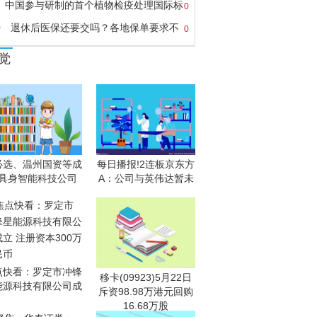
中国参与研制的首个植物检疫处理国际标
0
0
退休后医保还要交吗？各地保单要求不
0
觉
必选、温州国资等成
每日播报!2连板京东方
具身智能科技公司
A：公司与英伟达暂未
点快看：罗定市冲锋
移卡(09923)5月22日
能源科技有限公司成
斥资98.98万港元回购
16.68万股