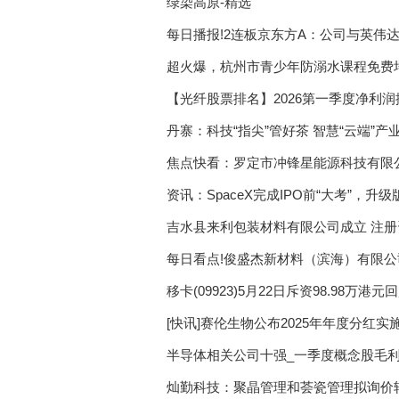
绿染高原-精选
广西2022届高校毕业生
每日播报!2连板京东方A：公司与英伟
东台助企纾困稳就业 多
矿业务、光互连业务市场前景具有重大
超火爆，杭州市青少年防溺水课程免费
新疆发放稳岗返还资金 
【光纤股票排名】2026第一季度净利润
我国数字经济蓬勃发展 
丹寨：科技“指尖”管好茶 智慧“云端”产
消费者投诉：iBox链盒
焦点快看：罗定市冲锋星能源科技有限公
钢铁行业产量下降 行业
资讯：SpaceX完成IPO前“大考”，升
吉水县来利包装材料有限公司成立 注册
生猪养殖板块有望迎来第
每日看点!俊盛杰新材料（滨海）有限公
复盘A股历次回购热潮 
移卡(09923)5月22日斥资98.98万港元回
中泰证券：低估值蓝筹
[快讯]赛伦生物公布2025年年度分红实
半导体相关公司十强_一季度概念股毛
灿勤科技：聚晶管理和荟瓷管理拟询价转让