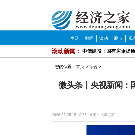
经济之家
导航
生活
财经
滚动
股市
观
中信建投：国有房企提
滚动新闻：
中泰证券：基本面向好 
您的位置：
首页
>
综合
>
方正证券：逢低关注国
微头条丨央视新闻：
中泰证券：头部房企竞
2023年濮阳市濮上家肴
牙膏品牌花式打“功效宣
2026-05-25 15:10:27
来源：汽车之家
济南市中区就业形势持续
近期猪肉价格出现明显上