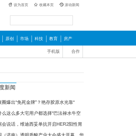
设为首页
收藏本页
滚动新闻
原创
市场
科技
教育
房产
手机版
合作
度新闻
衰圈爆出“免死金牌”？艳存胶原水光靠“
什么这么多大宅用户都选择“巴法禄水牛空
据会说话，维迪西妥单抗开启HER2阳性胃
国（济南）透明质酸产业大会盛大开幕，华