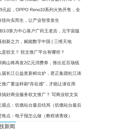
99元起，OPPO Reno10系列火热开售，全
科技向实而生，让产业智变发生
EB3.0算力中心落户广药王老吉，元宇宙版
荡创新之力，赋能数字中国 | 三维天地
么是软文？ 软文推广平台有哪些？
圳南山将再发2亿元消费券，推出近百场线
八届长江公益奖新鲜出炉，君正集团杜江涛
文推广要这样刷“存在感”，才能让潜在用
样搞好商业服务软文推广？ 写商业软文实
天观点：饥饿站台最后结局（饥饿站台最后
时焦点：电子报怎么做（教程请查收）
技新闻