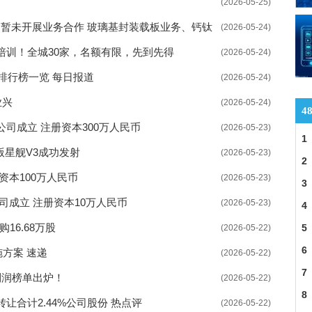
(2026-05-25)
就业双选会举行 实行闭环管理
达暂未开展业务合作 玻璃基封装载板业务、钙钛
(2026-05-24)
措并举服务企业引才用工
不确定性
培训！全城30家，名额有限，先到先得
(2026-05-24)
扩大失业保险保障范围
排行榜一览 每日报道
(2026-05-24)
网络消费纠纷案件随之增长
业兴
(2026-05-24)
4
提现难
司成立 注册资本300万人民币
(2026-05-23)
1
高质量发展逐渐开启
级版星舰V3成功发射
(2026-05-23)
2
资本100万人民币
二轮上涨 扩张速度放缓
(2026-05-23)
3
司成立 注册资本10万人民币
(2026-05-23)
价值提升效果明显
4
购16.68万股
5
(2026-05-22)
依然是潜在利好主线
6
施方案 速递
(2026-05-22)
7
利润榜单出炉！
(2026-05-22)
8
合计2.44%公司股份 热点评
(2026-05-22)