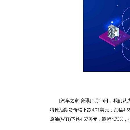
婚俗改革试验区成效明显
肉鸡企业收入回暖 各地
种植牙指导价落地 市场
药品网络销售监管新规今
当临期店不再“临期” 
新冠疫苗市场上演“升级
双汇发展问路“科技宰猪
种植牙或告别“暴利时代
[汽车之家 资讯] 5月25日，我
三季度生猪价格或有回落
特原油期货价格下跌4.71美元，跌幅4.
真实生物上市遭质疑 国
原油(WTI)下跌4.57美元，跌幅4.73%，
浙江嘉兴发布房产政策 