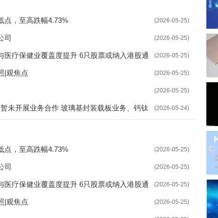
才驿站开站 为高校青年搭建平台
点，至高跌幅4.73%
(2026-05-25)
》出台 稳步推进失业保险扩围
公司
(2026-05-25)
展 解决企业问题寻求破局之道
与医疗保健业覆盖度提升 6只股票或纳入港股通
(2026-05-25)
宣传咨询日活动 接受群众咨询178人
|观焦点
(2026-05-25)
量推进项目建设 提高资金使用效率
(2026-05-25)
达暂未开展业务合作 玻璃基封装载板业务、钙钛
可及 沈阳促进招聘活动取得实效
(2026-05-24)
不确定性
公示 指导培训机构依据标准开展培训
才 探索整合各类公共服务资源
点，至高跌幅4.73%
(2026-05-25)
公司
业生就业 推动创新平台人才引进
(2026-05-25)
与医疗保健业覆盖度提升 6只股票或纳入港股通
(2026-05-25)
平台”上线 推进教育数字化战略行动
|观焦点
(2026-05-25)
就业 着力创新服务模式